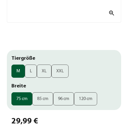
Tiergröße
M
L
XL
XXL
Breite
75 cm
85 cm
96 cm
120 cm
29,99 €