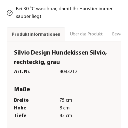
Bei 30 °C waschbar, damit Ihr Haustier immer
sauber liegt
Über das Produkt
Bewert
Produktinformationen
Silvio Design Hundekissen Silvio,
rechteckig, grau
Art. Nr.
4043212
Maße
Breite
75 cm
Höhe
8 cm
Tiefe
42 cm
Tiergröße
M