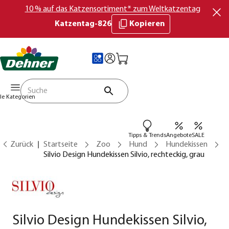
10 % auf das Katzensortiment* zum Weltkatzentag
Katzentag-826
Kopieren
lle Kategorien
Tipps & Trends
Angebote
SALE
Zurück
Startseite
Zoo
Hund
Hundekissen
Silvio Design Hundekissen Silvio, rechteckig, grau
Silvio Design Hundekissen Silvio,