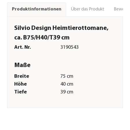
Über das Produkt
Bewert
Produktinformationen
Silvio Design Heimtierottomane,
ca. B75/H40/T39 cm
Art. Nr.
3190543
Maße
Breite
75 cm
Höhe
40 cm
Tiefe
39 cm
Gewicht
13,5 kg
Merkmale
Farbe
Braun
Materialien
Kunstleder