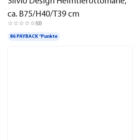
Silvio Design Heimtierottomane,
ca. B75/H40/T39 cm
(
0
)
86 PAYBACK °Punkte