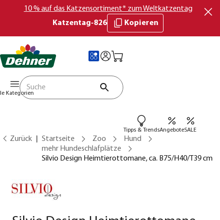
10 % auf das Katzensortiment* zum Weltkatzentag
Katzentag-826
Kopieren
lle Kategorien
Tipps & Trends
Angebote
SALE
Zurück
Startseite
Zoo
Hund
mehr Hundeschlafplätze
Silvio Design Heimtierottomane, ca. B75/H40/T39 cm