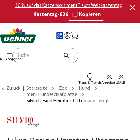
10 % auf das Katzensortiment* zum Weltkatzentag
Katzentag-826
Kopieren
lle Kategorien
Tipps & Trends
Angebote
SALE
Zurück
Startseite
Zoo
Hund
mehr Hundeschlafplätze
Silvio Design Heimtier-Ottomane Leroy