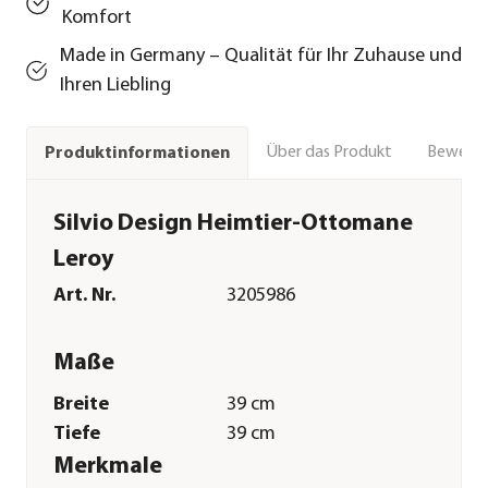
Komfort
Made in Germany – Qualität für Ihr Zuhause und
Ihren Liebling
Über das Produkt
Bewert
Produktinformationen
Silvio Design Heimtier-Ottomane
Leroy
Art. Nr.
3205986
Maße
Breite
39 cm
Tiefe
39 cm
Merkmale