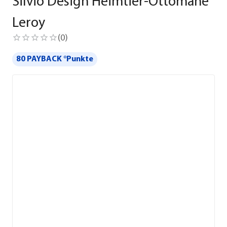
Silvio Design Heimtier-Ottomane
Leroy
(
0
)
80 PAYBACK °Punkte