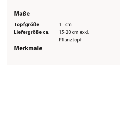
Maße
Topfgröße
11 cm
Liefergröße ca.
15-20 cm exkl.
Pflanztopf
Merkmale
Farbe
Grün|Grau
Wuchsform
hängend|kriechend
Einsatzbereich
Balkonbepflanzung|Beetbepfl
Pflege
Standort
sonnig|halbschattig
Winterhart
frostempfindlich
Überwinterung
hell|bis 15 Grad
Sonstiges