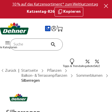
10 % auf das Katzensortiment* zum Weltkatzentag
Katzentag-826
Kopieren
lle Kategorien
Tipps & Trends
Angebote
SALE
Zurück
Startseite
Pflanzen
Balkon- & Terrassenpflanzen
Sommerblumen
Silberregen