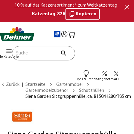
10 % auf das Katzensortiment* zum Weltkatzentag
Katzentag-826
Kopieren
lle Kategorien
Tipps & Trends
Angebote
SALE
Zurück
Startseite
Gartenmöbel
Gartenmöbelzubehör
Schutzhüllen
Siena Garden Sitzgruppenhülle, ca. B150/H280/T85 cm