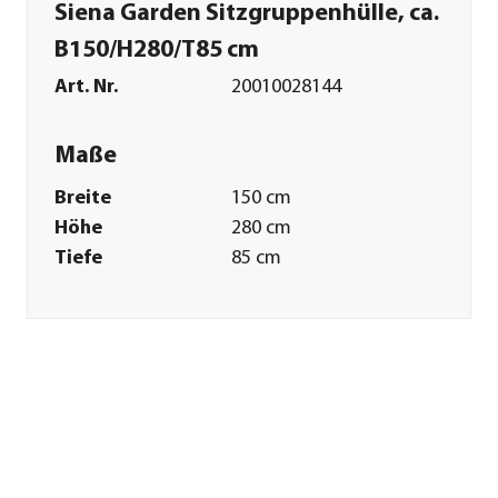
Siena Garden Sitzgruppenhülle, ca.
B150/H280/T85 cm
Art. Nr.
20010028144
Maße
Breite
150 cm
Höhe
280 cm
Tiefe
85 cm
Gewicht
2,31 kg
Merkmale
Farbe
Beige
Materialien
Polyester
Textilzusammensetzung
Obermaterial: 100%
Polyester
Gastronomie
Nein