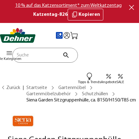
10 % auf das Katzensortiment* zum Weltkatzentag
Katzentag-826
Kopieren
lle Kategorien
Tipps & Trends
Angebote
SALE
Zurück
Startseite
Gartenmöbel
Gartenmöbelzubehör
Schutzhüllen
Siena Garden Sitzgruppenhülle, ca. B150/H150/T85 cm