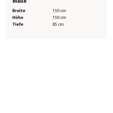
Maße
Breite
150 cm
Höhe
150 cm
Tiefe
85 cm
Gewicht
1,28 kg
Merkmale
Farbe
Beige
Materialien
Polyester
Textilzusammensetzung
Obermaterial: 100%
Polyester
Gastronomie
Nein
geeignet
Sonstiges
Marke
Siena Garden
Lieferumfang
inkl.