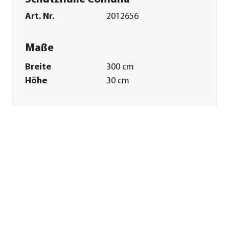
Art. Nr.
2012656
Maße
Breite
300 cm
Höhe
30 cm
Tiefe
27 cm
Gewicht
3,5 kg
Merkmale
Farbe
Hellgrau
Materialien
Polyester
Textilzusammensetzung
Obermaterial: 100%
Polyester (420D), PU-
beschichtet
Oberfläche
PU-
Beschichtung|wasserabweisend