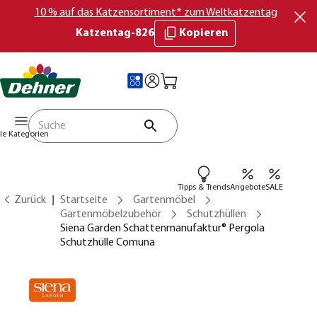
10 % auf das Katzensortiment* zum Weltkatzentag
Katzentag-826
Kopieren
lle Kategorien
Tipps & Trends
Angebote
SALE
Zurück
Startseite
Gartenmöbel
Gartenmöbelzubehör
Schutzhüllen
Siena Garden Schattenmanufaktur® Pergola
Schutzhülle Comuna