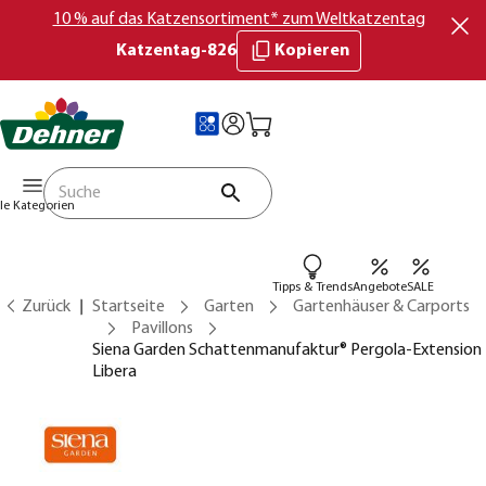
10 % auf das Katzensortiment* zum Weltkatzentag
Katzentag-826
Kopieren
lle Kategorien
Tipps & Trends
Angebote
SALE
Zurück
Startseite
Garten
Gartenhäuser & Carports
Pavillons
Siena Garden Schattenmanufaktur® Pergola-Extension
Libera