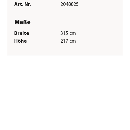
Art. Nr.
2048825
Maße
Breite
315 cm
Höhe
217 cm
Tiefe
307 cm
Gewicht
24 kg
Merkmale
Farbe
Anthrazit
Materialien
Aluminium
Oberfläche
Pulver-Beschichtung
Gastronomie
Nein
geeignet
Sonstiges
Marke
Siena Garden