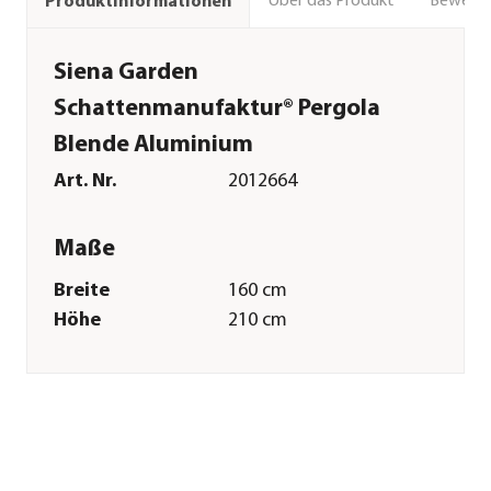
Über das Produkt
Bewert
Produktinformationen
Siena Garden
Schattenmanufaktur® Pergola
Blende Aluminium
Art. Nr.
2012664
Maße
Breite
160 cm
Höhe
210 cm
Gewicht
8 kg
Merkmale
Farbe
Anthrazit
Materialien
Aluminium
Oberfläche
Pulver-Beschichtung