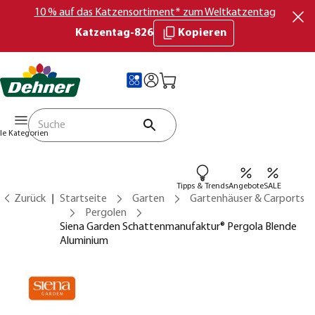
10 % auf das Katzensortiment* zum Weltkatzentag
Katzentag-826
Kopieren
lle Kategorien
Tipps & Trends
Angebote
SALE
Zurück
Startseite
Garten
Gartenhäuser & Carports
Pergolen
Siena Garden Schattenmanufaktur® Pergola Blende
Aluminium