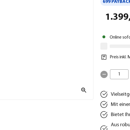
699 PAYBACK
1.399
Online sof
Preis inkl.
1
Vielseit
Mit eine
Bietet I
Aus rob