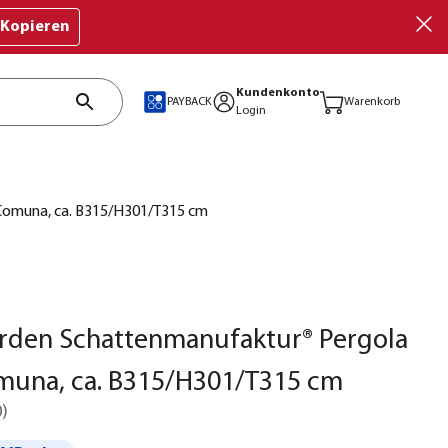
Kopieren
Kundenkonto
PAYBACK
Warenkorb
Login
 Comuna, ca. B315/H301/T315 cm
rden Schattenmanufaktur® Pergola
muna, ca. B315/H301/T315 cm
0
)