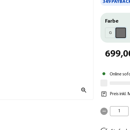
349 PAYBACK
Farbe
G
699,0
Online sof
Preis inkl.
1