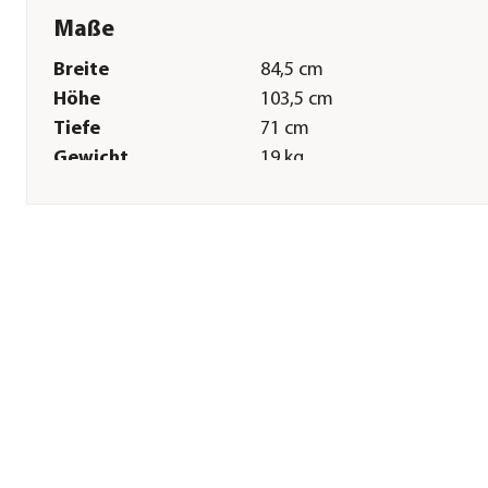
Maße
Breite
84,5 cm
Höhe
103,5 cm
Tiefe
71 cm
Gewicht
19 kg
Pflege
Überwinterung
Produkt vor Einlagerung
sorgfältig säubern und
trocknen. Wir empfehlen ei
trockene Aufbewahrung im
Innenbereich, wenn dies ni
möglich ist, verwenden Sie
bitte eine Abdeckhaube. Zu