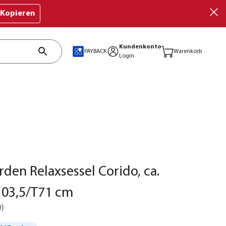
Kopieren
Kundenkonto
PAYBACK
Warenkorb
Login
rden Relaxsessel Corido, ca.
103,5/T71 cm
0
)