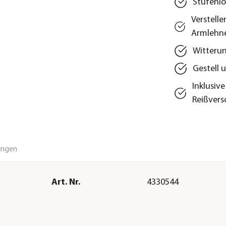
Stufenlo
Verstell
Armlehn
Witterun
Gestell
Inklusiv
Reißvers
ungen
Art. Nr.
4330544