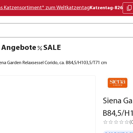
as Katzensortiment* zum Weltkatzentag
Katzentag-826
Angebote
SALE
ena Garden Relaxsessel Corido, ca. B84,5/H103,5/T71 cm
Siena Ga
B84,5/H
(