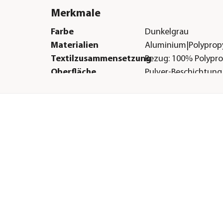
Merkmale
Farbe
Dunkelgrau
Materialien
Aluminium|Polypropy
Textilzusammensetzung
Bezug: 100% Polypr
Oberfläche
Pulver-Beschichtung
Gastronomie geeignet
Nein
Sitzplätze
1
Sonstiges
Marke
Siena Garden
Lieferumfang
1x Relaxsessel, Kisse
ne
cht
r