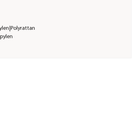
len|Polyrattan
opylen
n