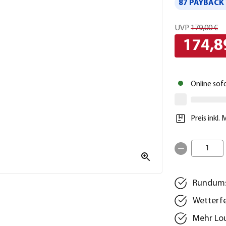
87 PAYBACK 
UVP
179,00 €
174,8
Online sof
Preis inkl.
1
Rundumsc
Wetterfe
Mehr Lo