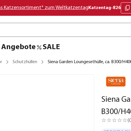
as Katzensortiment* zum Weltkatzentag
Katzentag-826
Angebote
SALE
r
Schutzhüllen
Siena Garden Loungesethülle, ca. B300/H4
Siena Ga
B300/H4
(