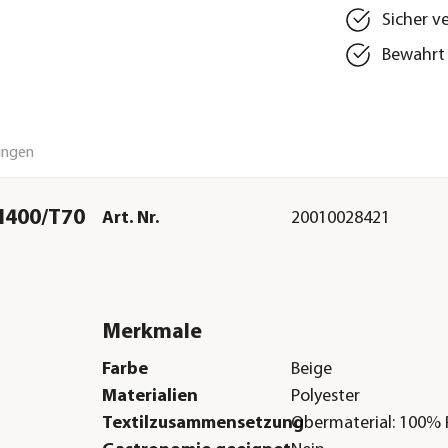
Sicher v
Bewahrt 
ungen
/H400/T70
Art. Nr.
20010028421
Merkmale
Farbe
Beige
Materialien
Polyester
Textilzusammensetzung
Obermaterial: 100% 