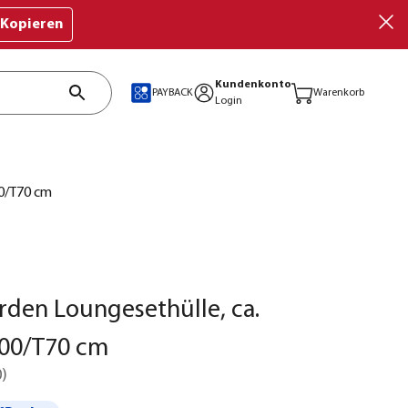
Kopieren
Kundenkonto
PAYBACK
Warenkorb
Login
00/T70 cm
rden Loungesethülle, ca.
00/T70 cm
0
)