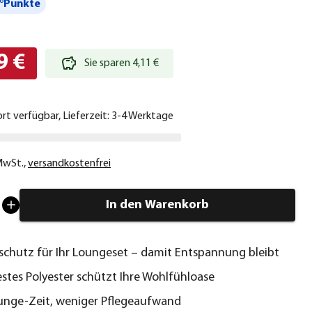
°Punkte
9 €
Sie sparen 4,11 €
ort verfügbar, Lieferzeit: 3-4 Werktage
 MwSt.
,
versandkostenfrei
In den Warenkorb
hutz für Ihr Loungeset – damit Entspannung bleibt
stes Polyester schützt Ihre Wohlfühloase
unge-Zeit, weniger Pflegeaufwand