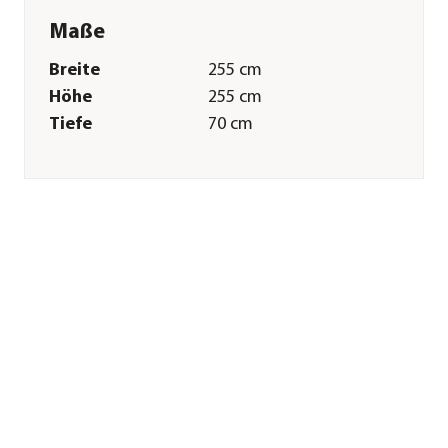
Maße
Breite
255 cm
Höhe
255 cm
Tiefe
70 cm
Gewicht
2,71 kg
Merkmale
Farbe
Beige
Materialien
Polyester
Textilzusammensetzung
Obermaterial: 100%
Polyester
Gastronomie
Nein
geeignet
Sonstiges
Marke
Siena Garden