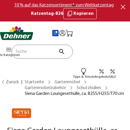
10 % auf das Katzensortiment* zum Weltkatzentag
Katzentag-826
Kopieren
lle Kategorien
Tipps & Trends
Angebote
SALE
Zurück
Startseite
Gartenmöbel
Gartenmöbelzubehör
Schutzhüllen
Siena Garden Loungesethülle, ca. B255/H255/T70 cm