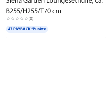
Siena Garden Loungesethülle, ca.
B255/H255/T70 cm
(
0
)
47 PAYBACK °Punkte