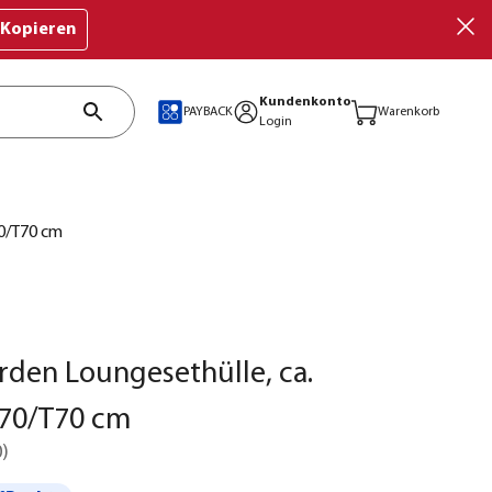
Kopieren
Kundenkonto
PAYBACK
Warenkorb
Login
70/T70 cm
rden Loungesethülle, ca.
70/T70 cm
0
)