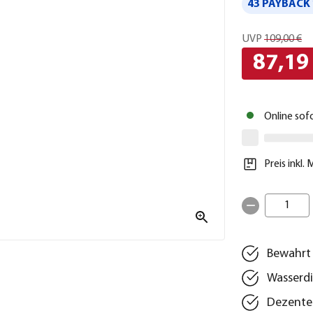
43 PAYBACK 
UVP
109,00 €
87,19
Online sof
Preis inkl.
1
Bewahrt
Wasserd
Dezentes