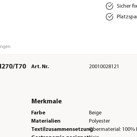
Sicher f
Platzspa
ungen
/H270/T70
Art. Nr.
20010028121
Merkmale
Farbe
Beige
Materialien
Polyester
Textilzusammensetzung
Obermaterial: 100% 