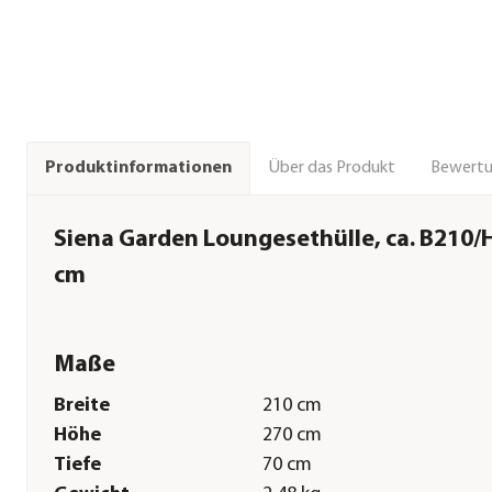
Über das Produkt
Bewert
Produktinformationen
Siena Garden Loungesethülle, ca. B210
cm
Maße
Breite
210 cm
Höhe
270 cm
Tiefe
70 cm