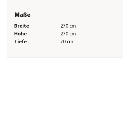
Maße
Breite
270 cm
Höhe
270 cm
Tiefe
70 cm
Gewicht
2,45 kg
Merkmale
Farbe
Beige
Materialien
Polyester
Textilzusammensetzung
Obermaterial: 100%
Polyester
Gastronomie
Nein
geeignet
Sonstiges
Marke
Siena Garden