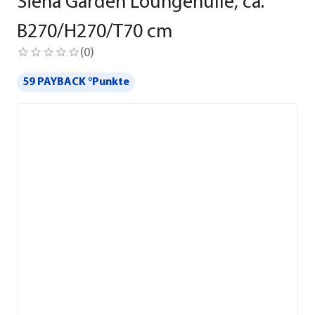
Siena Garden Loungehülle, ca.
B270/H270/T70 cm
(
0
)
59 PAYBACK °Punkte