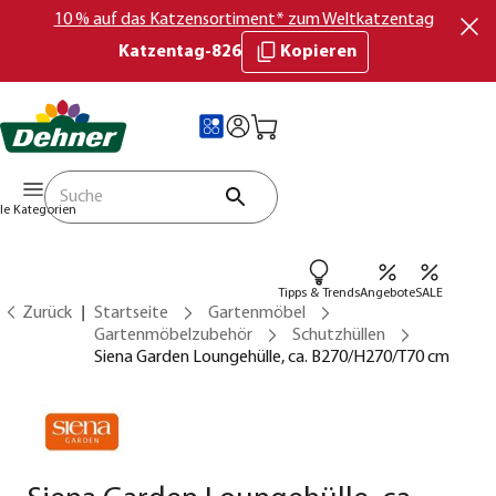
10 % auf das Katzensortiment* zum Weltkatzentag
Katzentag-826
Kopieren
lle Kategorien
Tipps & Trends
Angebote
SALE
Zurück
Startseite
Gartenmöbel
Gartenmöbelzubehör
Schutzhüllen
Siena Garden Loungehülle, ca. B270/H270/T70 cm