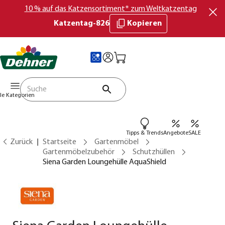
10 % auf das Katzensortiment* zum Weltkatzentag
Katzentag-826
Kopieren
lle Kategorien
Tipps & Trends
Angebote
SALE
Zurück
Startseite
Gartenmöbel
Gartenmöbelzubehör
Schutzhüllen
Siena Garden Loungehülle AquaShield