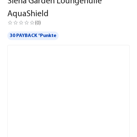
Siena Garden Loungehülle
AquaShield
(
0
)
30 PAYBACK °Punkte