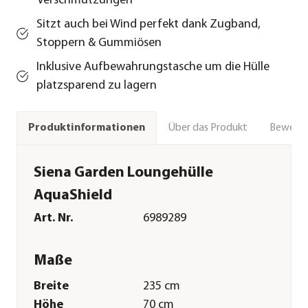
Verschmutzungen
Sitzt auch bei Wind perfekt dank Zugband,
Stoppern & Gummiösen
Inklusive Aufbewahrungstasche um die Hülle
platzsparend zu lagern
Über das Produkt
Bewert
Produktinformationen
Siena Garden Loungehülle
AquaShield
Art. Nr.
6989289
Maße
Breite
235 cm
Höhe
70 cm