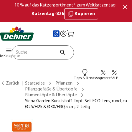
10 % auf das Katzensortiment* zum Weltkatzentag
Katzentag-826
Kopieren
lle Kategorien
Tipps & Trends
Angebote
SALE
Zurück
Startseite
Pflanzen
Pflanzgefäße & Übertöpfe
Blumentöpfe & Übertöpfe
Siena Garden Kunststoff-Topf-Set ECO Lens, rund, ca.
Ø25/H25 & Ø30/H30,5 cm, 2-teilig