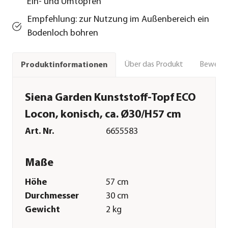
Ein- und Umtopfen
Empfehlung: zur Nutzung im Außenbereich ein
Bodenloch bohren
Über das Produkt
Bewert
Produktinformationen
Siena Garden Kunststoff-Topf ECO
Locon, konisch, ca. Ø30/H57 cm
Art. Nr.
6655583
Maße
Höhe
57 cm
Durchmesser
30 cm
Gewicht
2 kg
Merkmale