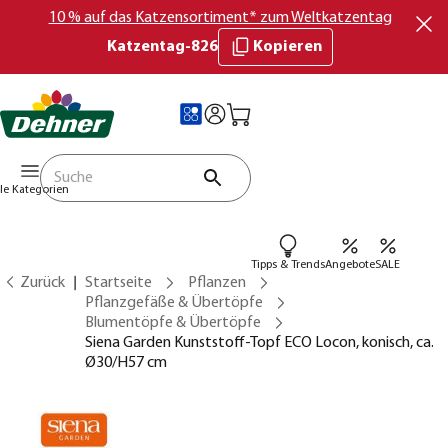
10 % auf das Katzensortiment* zum Weltkatzentag
Katzentag-826
Kopieren
lle Kategorien
Tipps & Trends
Angebote
SALE
Zurück
Startseite
Pflanzen
Pflanzgefäße & Übertöpfe
Blumentöpfe & Übertöpfe
Siena Garden Kunststoff-Topf ECO Locon, konisch, ca.
Ø30/H57 cm