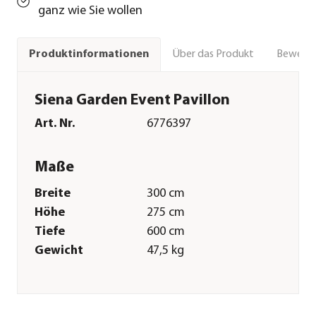
ganz wie Sie wollen
Über das Produkt
Bewert
Produktinformationen
Siena Garden Event Pavillon
Art. Nr.
6776397
Maße
Breite
300 cm
Höhe
275 cm
Tiefe
600 cm
Gewicht
47,5 kg
Merkmale
Farbe
Weiß