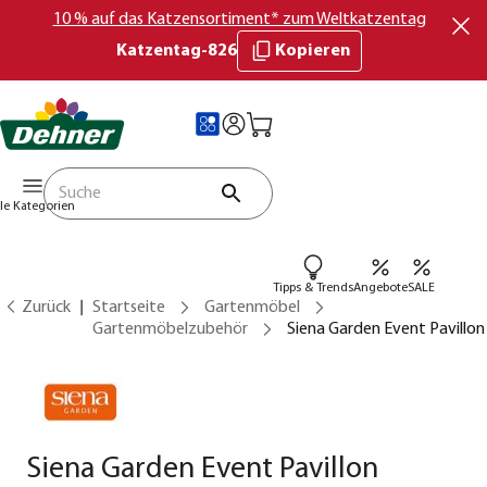
10 % auf das Katzensortiment* zum Weltkatzentag
Katzentag-826
Kopieren
lle Kategorien
Tipps & Trends
Angebote
SALE
Zurück
Startseite
Gartenmöbel
Gartenmöbelzubehör
Siena Garden Event Pavillon
Siena Garden Event Pavillon