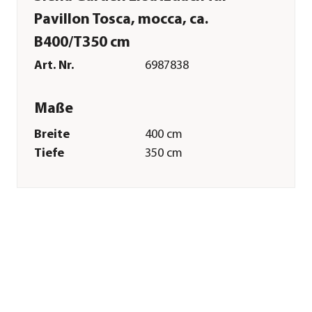
Pavillon Tosca, mocca, ca.
B400/T350 cm
Art. Nr.
6987838
Maße
Breite
400 cm
Tiefe
350 cm
Gewicht
17,5 kg
Merkmale
Farbe
Braun
Materialien
Polyester
Textilzusammensetzung
100% Polyester
(230g/m²)
Gastronomie
Nein