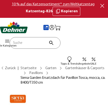
10 % auf das Katzensortiment* zum Weltkatzentag
Katzentag-826
Kopieren
lle Kategorien
Tipps & Trends
Angebote
SALE
Zurück
Startseite
Garten
Gartenhäuser & Carports
Pavillons
Siena Garden Ersatzdach für Pavillon Tosca, mocca, ca.
B400/T350 cm