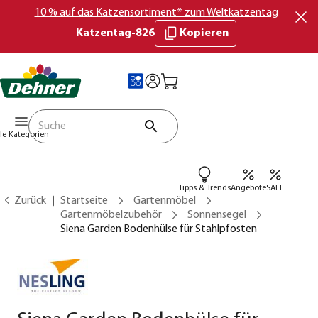
10 % auf das Katzensortiment* zum Weltkatzentag
Katzentag-826
Kopieren
lle Kategorien
Tipps & Trends
Angebote
SALE
Zurück
Startseite
Gartenmöbel
Gartenmöbelzubehör
Sonnensegel
Siena Garden Bodenhülse für Stahlpfosten