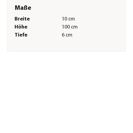
Maße
Breite
10 cm
Höhe
100 cm
Tiefe
6 cm
Gewicht
4 kg
Merkmale
Farbe
Silber
Materialien
Edelstahl
Gastronomie
Nein
geeignet
Sonstiges
Marke
Nesling
Herstellerangaben
Land
NL