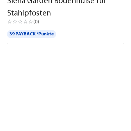
Siena Garden Bodenhülse für
Stahlpfosten
(
0
)
39 PAYBACK °Punkte