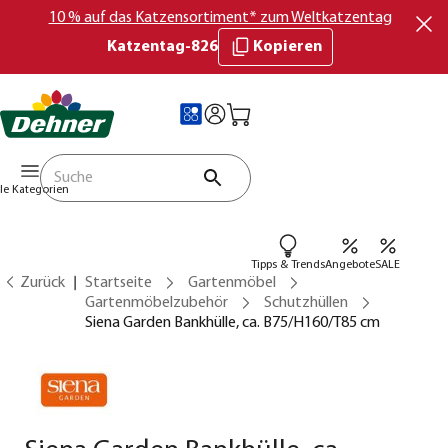
10 % auf das Katzensortiment* zum Weltkatzentag
Katzentag-826
Kopieren
lle Kategorien
Tipps & Trends
Angebote
SALE
Zurück
Startseite
Gartenmöbel
Gartenmöbelzubehör
Schutzhüllen
Siena Garden Bankhülle, ca. B75/H160/T85 cm