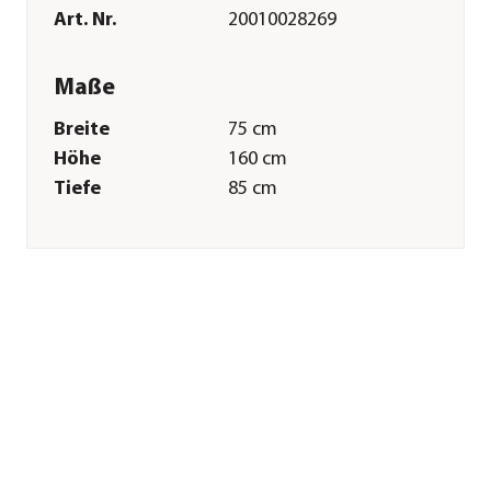
Art. Nr.
20010028269
Maße
Breite
75 cm
Höhe
160 cm
Tiefe
85 cm
Gewicht
1,01 kg
Merkmale
Farbe
Beige
Materialien
Polyester
Textilzusammensetzung
Obermaterial: 100%
Polyester
Gastronomie
Nein
geeignet
Sonstiges