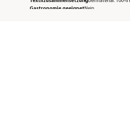
Textilzusammensetzung
Obermaterial: 100% 
Gastronomie geeignet
Nein
Herstellerangaben
Land
DE
Firma
Siena Garden GmbH 
E-Mail
service@sienagarden
Straße
Dornierweg
Hausnummer
12
Postleitzahl
48155
Stadt
Münster