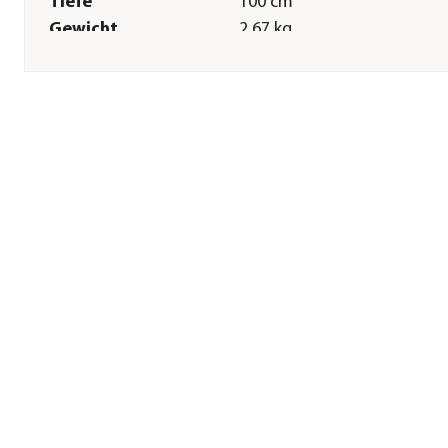
Tiefe
100 cm
Gewicht
2,67 kg
Sonstiges
Marke
Siena Garden
Lieferumfang
inkl. Aufbewahrungstasche