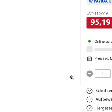
47 PAYBACK 
UVP
119,00 €
95,19
Online sof
Preis inkl.
1
Schützen
Aufbewa
Hergeste