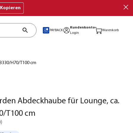
Kopieren
Kundenkonto
PAYBACK
Warenkorb
Login
. B330/H70/T100 cm
rden Abdeckhaube für Lounge, ca.
0/T100 cm
0
)