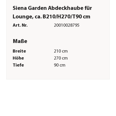
Siena Garden Abdeckhaube für
Lounge, ca. B210/H270/T90 cm
Art. Nr.
20010028795
Maße
Breite
210 cm
Höhe
270 cm
Tiefe
90 cm
Gewicht
2,23 kg
Merkmale
Farbe
Beige
Materialien
Polyester
Textilzusammensetzung
Obermaterial: 100%
Polyester