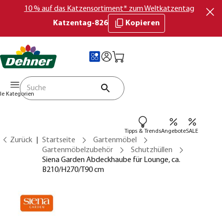
10 % auf das Katzensortiment* zum Weltkatzentag
Katzentag-826
Kopieren
lle Kategorien
Tipps & Trends
Angebote
SALE
Zurück
Startseite
Gartenmöbel
Gartenmöbelzubehör
Schutzhüllen
Siena Garden Abdeckhaube für Lounge, ca.
B210/H270/T90 cm