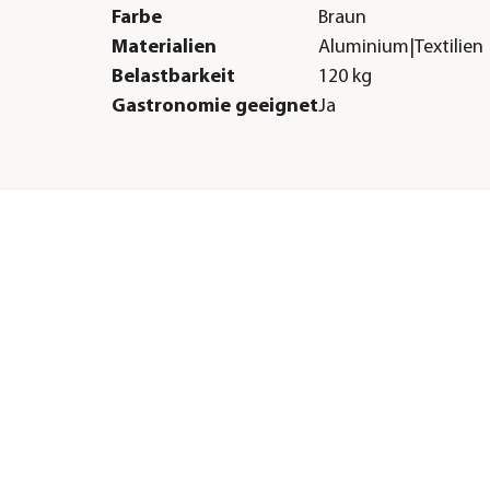
Farbe
Braun
Materialien
Aluminium|Textilien
Belastbarkeit
120 kg
Gastronomie geeignet
Ja
Sonstiges
Marke
Sieger
Zertifizierung
TÜV Süd
ne
Montagezustand
Lieferung erfolgt mo
cht
r