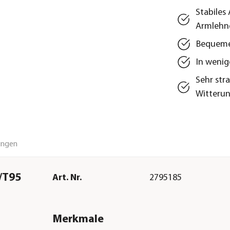
Stabiles
Armlehn
Bequemer
In wenig
Sehr str
Witterun
ungen
9/T95
Art. Nr.
2795185
Merkmale