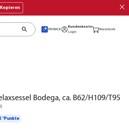
Kopieren
Kundenkonto
PAYBACK
Warenkorb
Login
elaxsessel Bodega, ca. B62/H109/T95
0
)
 °Punkte