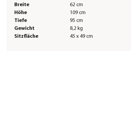
Breite
62 cm
Höhe
109 cm
Tiefe
95 cm
Gewicht
8,2 kg
Sitzfläche
45 x 49 cm
Armlehnenhöhe
66 cm
Sitzhöhe
46 cm
Pflege
Überwinterung
Produkt vor Einlagerung
sorgfältig säubern und
trocknen. Wir empfehlen ei
trockene Aufbewahrung im
Innenbereich, wenn dies ni
möglich ist, verwenden Sie
bitte eine Abdeckhaube. Zu
Vermeidung von