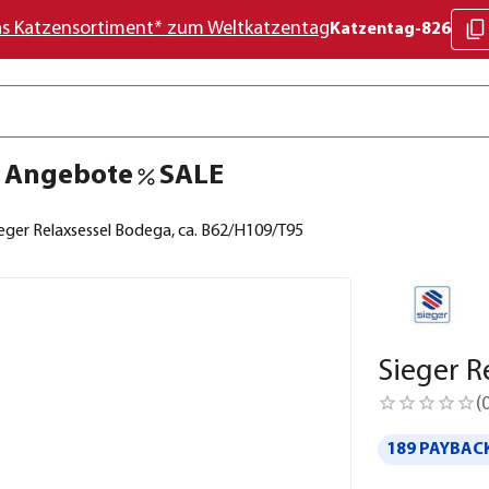
as Katzensortiment* zum Weltkatzentag
Katzentag-826
Angebote
SALE
eger Relaxsessel Bodega, ca. B62/H109/T95
Sieger R
(
189 PAYBACK