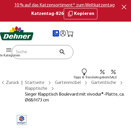
10 % auf das Katzensortiment* zum Weltkatzentag
Katzentag-826
Kopieren
lle Kategorien
Tipps & Trends
Angebote
SALE
Zurück
Startseite
Gartenmöbel
Gartentische
Klapptische
Sieger Klapptisch Boulevard mit vivodur®-Platte, ca.
Ø68/H73 cm