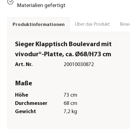
Materialien gefertigt
Über das Produkt
Bewert
Produktinformationen
Sieger Klapptisch Boulevard mit
vivodur®-Platte, ca. Ø68/H73 cm
Art. Nr.
20010030872
Maße
Höhe
73 cm
Durchmesser
68 cm
Gewicht
7,2 kg
Merkmale
Farbe
Dunkelgrau