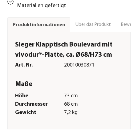
Materialien gefertigt
Über das Produkt
Bewert
Produktinformationen
Sieger Klapptisch Boulevard mit
vivodur®-Platte, ca. Ø68/H73 cm
Art. Nr.
20010030871
Maße
Höhe
73 cm
Durchmesser
68 cm
Gewicht
7,2 kg
Merkmale
Farbe
Grau