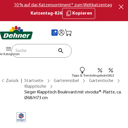
10 % auf das Katzensortiment* zum Weltkatzentag
Katzentag-826
Kopieren
lle Kategorien
Tipps & Trends
Angebote
SALE
Zurück
Startseite
Gartenmöbel
Gartentische
Klapptische
Sieger Klapptisch Boulevard mit vivodur®-Platte, ca.
Ø68/H73 cm