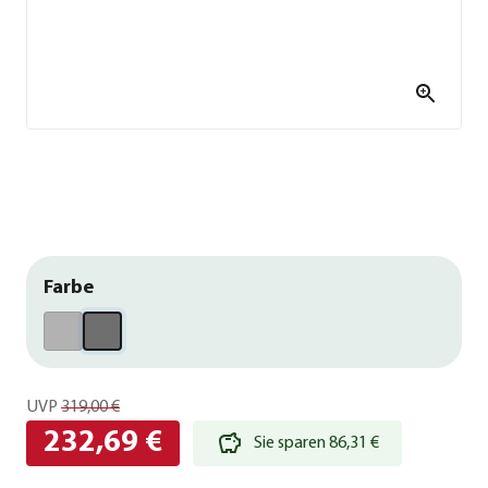
Farbe
UVP
319,00 €
232,69 €
Sie sparen 86,31 €