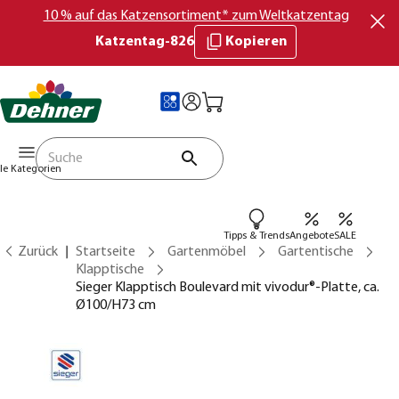
10 % auf das Katzensortiment* zum Weltkatzentag
Katzentag-826
Kopieren
lle Kategorien
Tipps & Trends
Angebote
SALE
Zurück
Startseite
Gartenmöbel
Gartentische
Klapptische
Sieger Klapptisch Boulevard mit vivodur®-Platte, ca.
Ø100/H73 cm