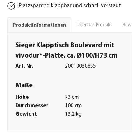
Platzsparend klappbar und schnell verstaut
Über das Produkt
Bewert
Produktinformationen
Sieger Klapptisch Boulevard mit
vivodur®-Platte, ca. Ø100/H73 cm
Art. Nr.
20010030855
Maße
Höhe
73 cm
Durchmesser
100 cm
Gewicht
13,2 kg
Merkmale
Farbe
Dunkelgrau