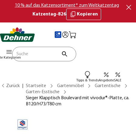
10 % auf das Katzensortiment* zum Weltkatzentag
Katzentag-826
Kopieren
lle Kategorien
Tipps & Trends
Angebote
SALE
Zurück
Startseite
Gartenmöbel
Gartentische
Garten-Esstische
Sieger Klapptisch Boulevard mit vivodur®-Platte, ca.
B120/H73/T80 cm