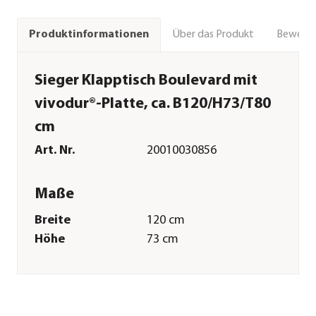
Über das Produkt
Bewert
Produktinformationen
Sieger Klapptisch Boulevard mit
vivodur®-Platte, ca. B120/H73/T80
cm
Art. Nr.
20010030856
Maße
Breite
120 cm
Höhe
73 cm
Gewicht
15,9 kg
Merkmale
Farbe
Dunkelgrau