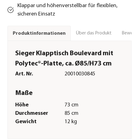
Klappar und höhenverstellbar für flexiblen,
sicheren Einsatz
Über das Produkt
Bewert
Produktinformationen
Sieger Klapptisch Boulevard mit
Polytec®-Platte, ca. Ø85/H73 cm
Art. Nr.
20010030845
Maße
Höhe
73 cm
Durchmesser
85 cm
Gewicht
12 kg
Merkmale