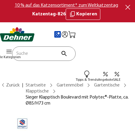
10 % auf das Katzensortiment* zum Weltkatzentag
Katzentag-826
Kopieren
lle Kategorien
Tipps & Trends
Angebote
SALE
Zurück
Startseite
Gartenmöbel
Gartentische
Klapptische
Sieger Klapptisch Boulevard mit Polytec®-Platte, ca.
Ø85/H73 cm