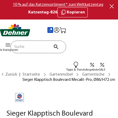
10 % auf das Katzensortiment* zum Weltkatzentag
Katzentag-826
Kopieren
lle Kategorien
Tipps & Trends
Angebote
SALE
Zurück
Startseite
Gartenmöbel
Gartentische
Sieger Klapptisch Boulevard Mecalit-Pro, Ø86/H72 cm
Sieger Klapptisch Boulevard