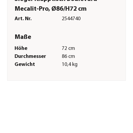
Mecalit-Pro, Ø86/H72 cm
Art. Nr.
2544740
Maße
Höhe
72 cm
Durchmesser
86 cm
Gewicht
10,4 kg
Merkmale
Farbe
Weiß
Materialien
Kunststoff|Stahl
Oberfläche
Polyester-
Beschichtung
Gastronomie
Nein
geeignet
Form
Rund