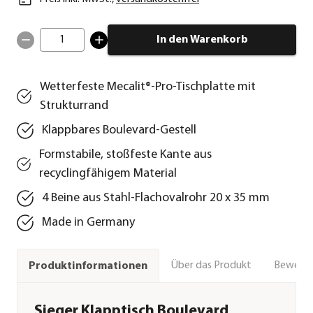
1
In den Warenkorb
Wetterfeste Mecalit®-Pro-Tischplatte mit
Strukturrand
Klappbares Boulevard-Gestell
Formstabile, stoßfeste Kante aus
recyclingfähigem Material
4 Beine aus Stahl-Flachovalrohr 20 x 35 mm
Made in Germany
Über das Produkt
Bewert
Produktinformationen
Sieger Klapptisch Boulevard