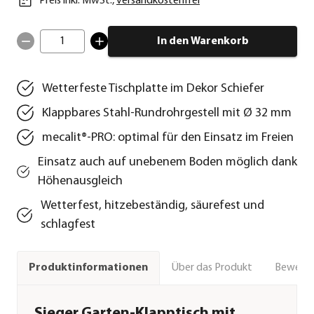
Preis inkl. MwSt.
,
versandkostenfrei
1
In den Warenkorb
Wetterfeste Tischplatte im Dekor Schiefer
Klappbares Stahl-Rundrohrgestell mit Ø 32 mm
mecalit®-PRO: optimal für den Einsatz im Freien
Einsatz auch auf unebenem Boden möglich dank
Höhenausgleich
Wetterfest, hitzebeständig, säurefest und
schlagfest
Über das Produkt
Bewert
Produktinformationen
Sieger Garten-Klapptisch mit