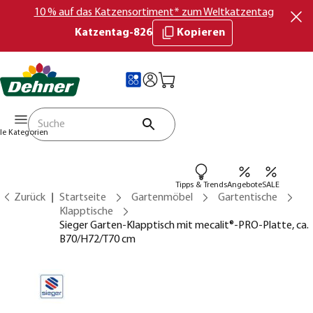
10 % auf das Katzensortiment* zum Weltkatzentag
Katzentag-826
Kopieren
lle Kategorien
Tipps & Trends
Angebote
SALE
Zurück
Startseite
Gartenmöbel
Gartentische
Klapptische
Sieger Garten-Klapptisch mit mecalit®-PRO-Platte, ca.
B70/H72/T70 cm