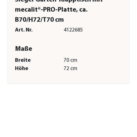
mecalit®-PRO-Platte, ca.
B70/H72/T70 cm
Art. Nr.
4122685
Maße
Breite
70 cm
Höhe
72 cm
Tiefe
70 cm
Gewicht
8,5 kg
Merkmale
Farbe
Dunkelgrau
Materialien
Stahl
Oberfläche
Pulver-
Beschichtung|rostfrei