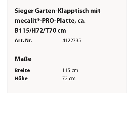
Sieger Garten-Klapptisch mit
mecalit®-PRO-Platte, ca.
B115/H72/T70 cm
Art. Nr.
4122735
Maße
Breite
115 cm
Höhe
72 cm
Tiefe
70 cm
Gewicht
12 kg
Merkmale
Farbe
Weiß
Materialien
Stahl
Oberfläche
Pulver-