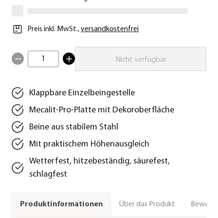
Preis inkl. MwSt.
,
versandkostenfrei
1
Nicht verfügbar
Klappbare Einzelbeingestelle
Mecalit-Pro-Platte mit Dekoroberfläche
Beine aus stabilem Stahl
Mit praktischem Höhenausgleich
Wetterfest, hitzebeständig, säurefest,
schlagfest
Über das Produkt
Bewert
Produktinformationen