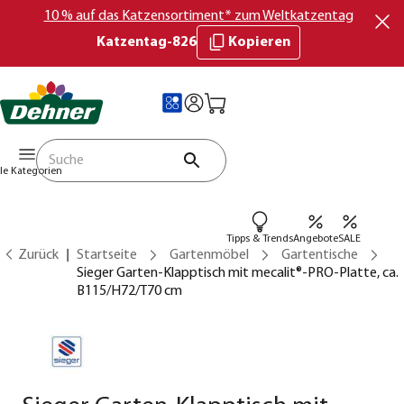
10 % auf das Katzensortiment* zum Weltkatzentag
Katzentag-826
Kopieren
lle Kategorien
Tipps & Trends
Angebote
SALE
Zurück
Startseite
Gartenmöbel
Gartentische
Sieger Garten-Klapptisch mit mecalit®-PRO-Platte, ca.
B115/H72/T70 cm