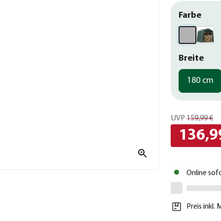
Farbe
Breite
180 cm
UVP
159,99 €
136,9
Online sof
Preis inkl.