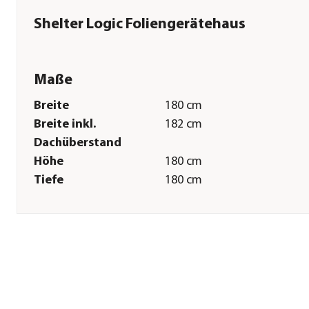
Shelter Logic Foliengerätehaus
Maße
Breite
180 cm
Breite inkl.
182 cm
Dachüberstand
Höhe
180 cm
Tiefe
180 cm
Tiefe inkl.
182 cm
Dachüberstand
Gewicht
22 kg
Grundfläche
3,24 m²
Türhöhe
130 cm
Türbreite
150 cm