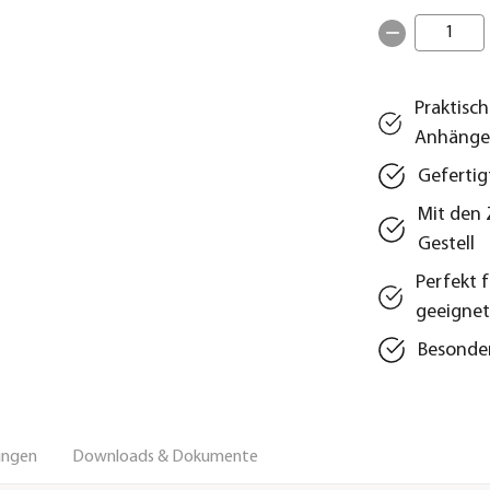
1
Praktisc
Anhänge
Gefertig
Mit den 
Gestell
Perfekt 
geeigne
Besonder
ungen
Downloads & Dokumente