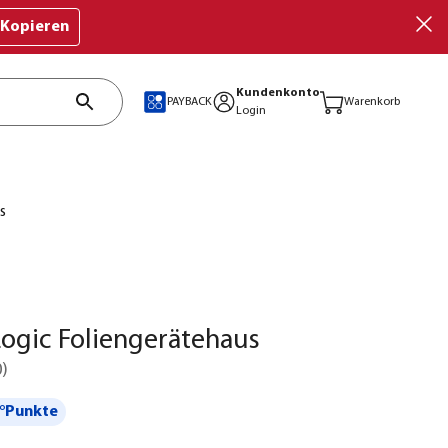
Kopieren
Kundenkonto
PAYBACK
Warenkorb
Login
s
Logic Foliengerätehaus
0
)
°Punkte