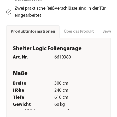
Zwei praktische Reißverschlüsse sind in der Tür
eingearbeitet
Über das Produkt
Bewert
Produktinformationen
Shelter Logic Foliengarage
Art. Nr.
6610380
Maße
Breite
300 cm
Höhe
240 cm
Tiefe
610 cm
Gewicht
60 kg
Grundfläche
18,3 m²