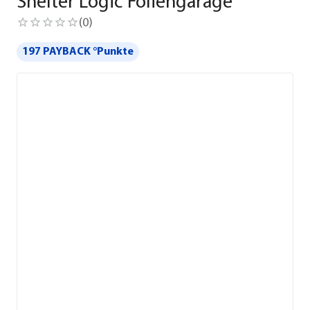
Shelter Logic Foliengarage
(
0
)
197 PAYBACK °Punkte