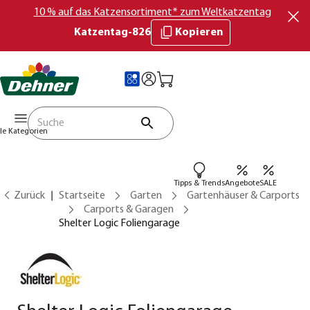
10 % auf das Katzensortiment* zum Weltkatzentag
Katzentag-826
Kopieren
lle Kategorien
Tipps & Trends
Angebote
SALE
Zurück
Startseite
Garten
Gartenhäuser & Carports
Carports & Garagen
Shelter Logic Foliengarage