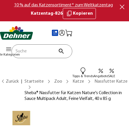
10 % auf das Katzensortiment* zum Weltkatzentag
Katzentag-826
Kopieren
lle Kategorien
Tipps & Trends
Angebote
SALE
Zurück
Startseite
Zoo
Katze
Nassfutter Katze
Sheba® Nassfutter für Katzen Nature's Collection in
Sauce Multipack Adult, Feine Vielfalt, 40 x 85 g