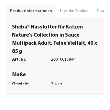
Über das Produkt
Zusamm
Produktinformationen
Sheba® Nassfutter für Katzen
Nature's Collection in Sauce
Multipack Adult, Feine Vielfalt, 40 x
85 g
Art. Nr.
20010015844
Maße
Gewicht
3,4 kg
Verpackungseinheit
40 x 85 g
Merkmale
Sorte
Huhn|Truthahn|Thunfisch|Lach