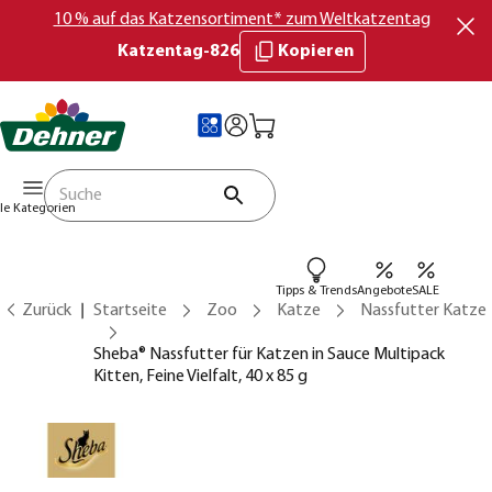
10 % auf das Katzensortiment* zum Weltkatzentag
Katzentag-826
Kopieren
lle Kategorien
Tipps & Trends
Angebote
SALE
Zurück
Startseite
Zoo
Katze
Nassfutter Katze
Sheba® Nassfutter für Katzen in Sauce Multipack
Kitten, Feine Vielfalt, 40 x 85 g