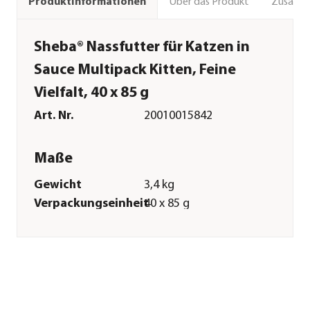
Über das Produkt
Zusamm
Produktinformationen
Sheba® Nassfutter für Katzen in
Sauce Multipack Kitten, Feine
Vielfalt, 40 x 85 g
Art. Nr.
20010015842
Maße
Gewicht
3,4 kg
Verpackungseinheit
40 x 85 g
Merkmale
Sorte
Lachs|Huhn
Futterart
Nassfutter
Spezialfutter
Getreidefrei|Glutenfrei|Weizenfr
Verpackung
Multipack