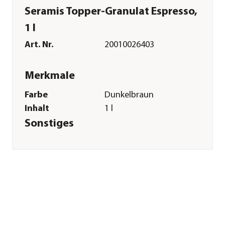
Seramis Topper-Granulat Espresso,
1 l
Art. Nr.
20010026403
Merkmale
Farbe
Dunkelbraun
Inhalt
1 l
Sonstiges
Marke
Seramis
Herstellerangaben
Land
DE
Firma
KNET & STOWE
Werkzeuge
E-Mail
kontakt@westland.com