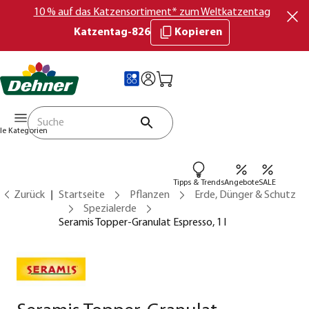
10 % auf das Katzensortiment* zum Weltkatzentag
Katzentag-826
Kopieren
lle Kategorien
Tipps & Trends
Angebote
SALE
Zurück
Startseite
Pflanzen
Erde, Dünger & Schutz
Spezialerde
Seramis Topper-Granulat Espresso, 1 l