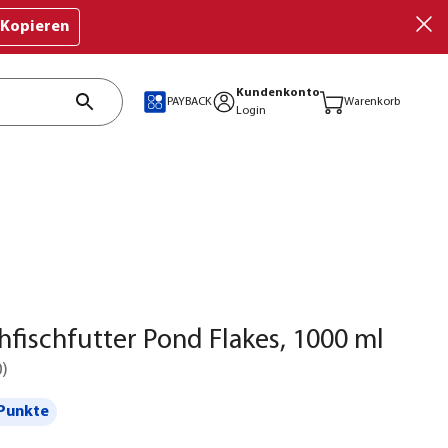
Kopieren
Kundenkonto
PAYBACK
Warenkorb
Login
chfischfutter Pond Flakes, 1000 ml
0
)
Punkte