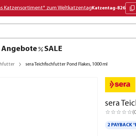
as Katzensortiment* zum Weltkatzentag
Katzentag-826
Angebote
SALE
chfutter
sera Teichfischfutter Pond Flakes, 1000 ml
sera Tei
(
2 PAYBACK °