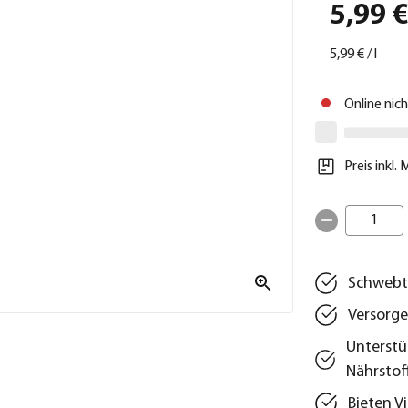
5,99 
5,99 €
/
l
Online nic
Preis inkl.
1
Schwebt 
Versorge
Unterstü
Nährstof
Bieten V