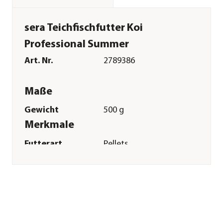
sera Teichfischfutter Koi
Professional Summer
Art. Nr.
2789386
Maße
Gewicht
500 g
Merkmale
Futterart
Pellets
Verpackung
Beutel
Sonstiges
Marke
sera
Tierart
Koi
Herstellerangaben