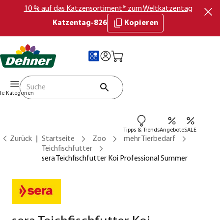
10 % auf das Katzensortiment* zum Weltkatzentag
Katzentag-826
Kopieren
lle Kategorien
Tipps & Trends
Angebote
SALE
Zurück
Startseite
Zoo
mehr Tierbedarf
Teichfischfutter
sera Teichfischfutter Koi Professional Summer