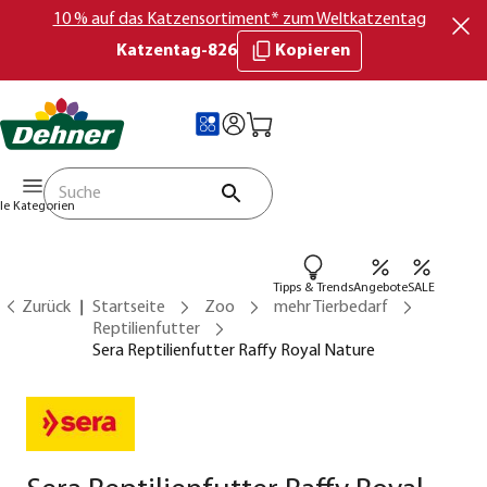
10 % auf das Katzensortiment* zum Weltkatzentag
Katzentag-826
Kopieren
lle Kategorien
Tipps & Trends
Angebote
SALE
Zurück
Startseite
Zoo
mehr Tierbedarf
Reptilienfutter
Sera Reptilienfutter Raffy Royal Nature