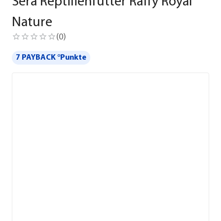
Sera Reptilienfutter Raffy Royal
Nature
(
0
)
7 PAYBACK °Punkte