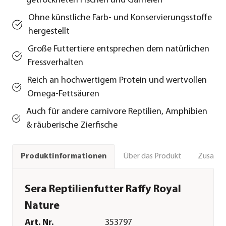
getrockneten Fischen und Garnelen
Ohne künstliche Farb- und Konservierungsstoffe
hergestellt
Große Futtertiere entsprechen dem natürlichen
Fressverhalten
Reich an hochwertigem Protein und wertvollen
Omega-Fettsäuren
Auch für andere carnivore Reptilien, Amphibien
& räuberische Zierfische
Über das Produkt
Zusamm
Produktinformationen
Sera Reptilienfutter Raffy Royal
Nature
Art. Nr.
353797