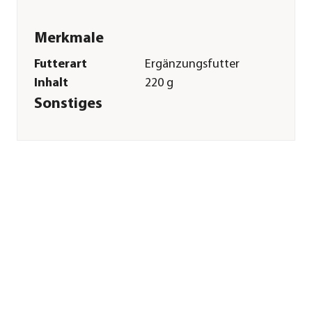
Merkmale
Futterart
Ergänzungsfutter
Inhalt
220 g
Sonstiges
Marke
sera
Tierart
Wasserschildkröten|Reptilien|A
Herstellerangaben
Land
DE
Firma
sera GmbH
E-Mail
info@sera.de
Straße
Borsigstr.
Hausnummer
49
Postleitzahl
52525
Stadt
Heinsberg