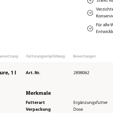
Stärkt A
Verzicht
Konservi
Für alle
Entwick
ensetzung
Fütterungsempfehlung
Bewertungen
re, 1 l
Art. Nr.
2898062
Merkmale
Futterart
Ergänzungsfutter
Verpackung
Dose