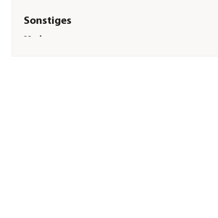
Sonstiges
Marke
sera
Tierart
Landschildkröte|herbivore
Reptilien