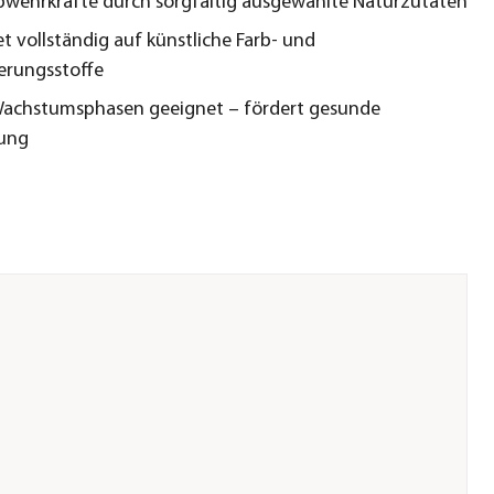
bwehrkräfte durch sorgfältig ausgewählte Naturzutaten
et vollständig auf künstliche Farb- und
erungsstoffe
 Wachstumsphasen geeignet – fördert gesunde
lung