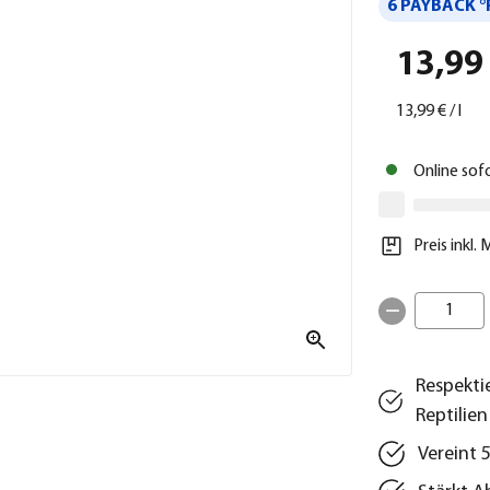
6 PAYBACK °
13,99
13,99 €
/
l
Online sof
Preis inkl.
1
Respekti
Reptilien
Vereint 