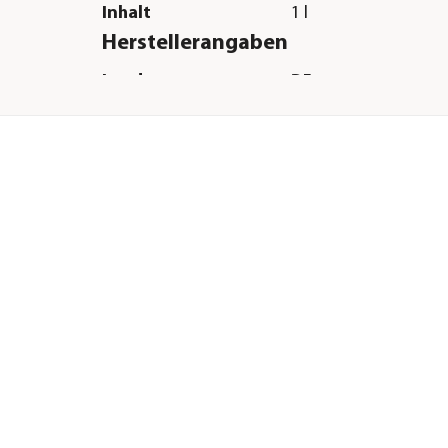
Inhalt
1 l
Herstellerangaben
Land
DE
Firma
sera GmbH
E-Mail
info@sera.de
Straße
Borsigstr.
Hausnummer
49
Postleitzahl
52525
Stadt
Heinsberg