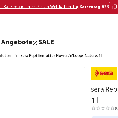
as Katzensortiment* zum Weltkatzentag
Katzentag-826
Angebote
SALE
nfutter
sera Reptilienfutter Flowers'n'Loops Nature, 1 l
sera Rep
1 l
(