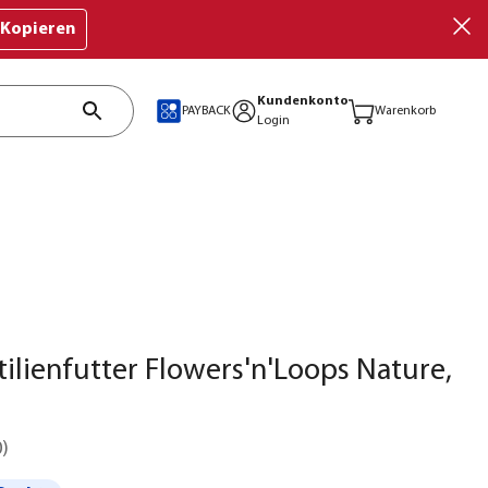
Kopieren
Kundenkonto
PAYBACK
Warenkorb
Login
tilienfutter Flowers'n'Loops Nature,
0
)