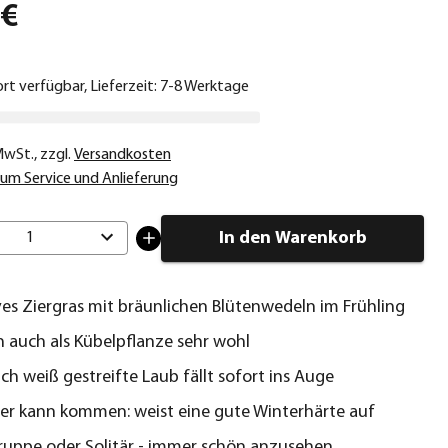
 €
ort verfügbar, Lieferzeit: 7-8 Werktage
 MwSt.
,
zzgl.
Versandkosten
um Service und Anlieferung
In den Warenkorb
1
ves Ziergras mit bräunlichen Blütenwedeln im Frühling
ch auch als Kübelpflanze sehr wohl
ich weiß gestreifte Laub fällt sofort ins Auge
er kann kommen: weist eine gute Winterhärte auf
ruppe oder Solitär - immer schön anzusehen