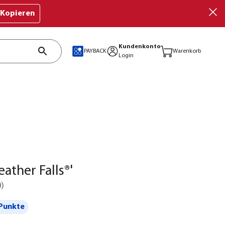
Kopieren
Kundenkonto
PAYBACK
Warenkorb
Login
ather Falls®'
0
)
Punkte