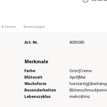
 & Service
Bewertungen
Art. Nr.
8095085
Merkmale
Farbe
Grün|Creme
Blütezeit
April|Mai
Wuchsform
horstartig|überhän
Besonderheiten
Blütenschmuck|wint
Lebenszyklus
mehrjährig
Sonstiges