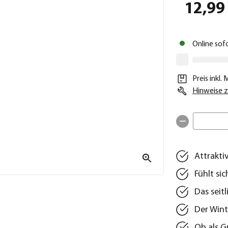
12,99
Online sof
Preis inkl.
Hinweise z
Attrakti
Fühlt si
Das seitl
Der Wint
Ob als G