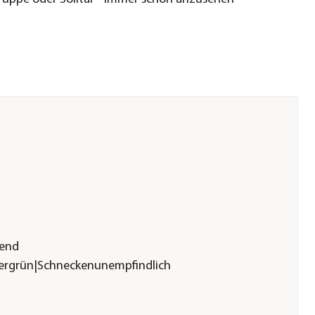
gend
ergrün|Schneckenunempfindlich