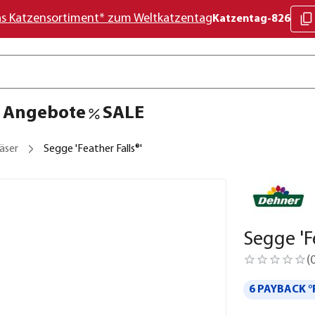
as Katzensortiment* zum Weltkatzentag
Katzentag-826
Angebote
SALE
äser
Segge 'Feather Falls®'
Segge 'Fe
(
6 PAYBACK °