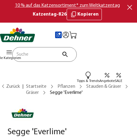
10 % auf das Katzensortiment* zum Weltkatzentag
Katzentag-826
Kopieren
lle Kategorien
Tipps & Trends
Angebote
SALE
Zurück
Startseite
Pflanzen
Stauden & Gräser
Gräser
Segge 'Everlime'
Segge 'Everlime'