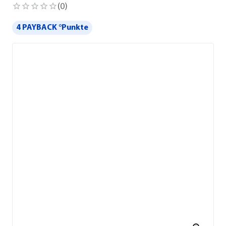
(
0
)
4 PAYBACK °Punkte