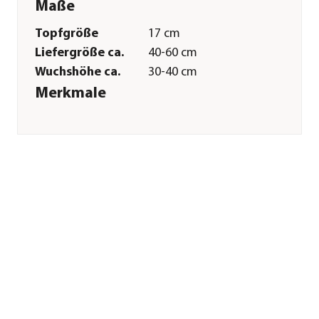
Maße
Topfgröße
17 cm
Liefergröße ca.
40-60 cm
Wuchshöhe ca.
30-40 cm
Merkmale
Farbe
Hellgrün|Dunkelgrün
Blütezeit
April|Mai
Blütenmerkmal
kleinblütig
Wuchsform
überhängend
Besonderheiten
wintergrün|Farbiges
Laub|Schneckenunempfindlich
Lebenszyklus
mehrjährig
Pflege
Standort
sonnig|halbschattig|schattig
Bodenbeschaffenheit
durchlässig|humos|lehmig|sand