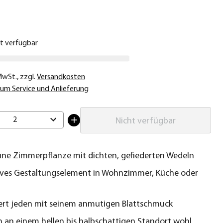
€
ht verfügbar
 MwSt.
,
zzgl.
Versandkosten
um Service und Anlieferung
2
Nicht verfügbar
üne Zimmerpflanze mit dichten, gefiederten Wedeln
ives Gestaltungselement in Wohnzimmer, Küche oder
ert jeden mit seinem anmutigen Blattschmuck
ch an einem hellen bis halbschattigen Standort wohl