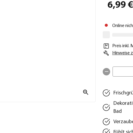
6,99 
Online nic
Preis inkl.
Hinweise z
Frischgr
Dekorat
Bad
Verzaub
Fühlt si