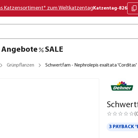
as Katzensortiment* zum Weltkatzentag
Katzentag-826
Angebote
SALE
Grünpflanzen
Schwertfarn - Nephrolepis exaltata 'Corditas'
Schwertf
(
3 PAYBACK °