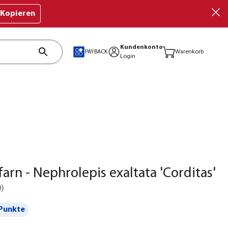
Kopieren
Kundenkonto
PAYBACK
Warenkorb
Login
arn - Nephrolepis exaltata 'Corditas'
0
)
Punkte