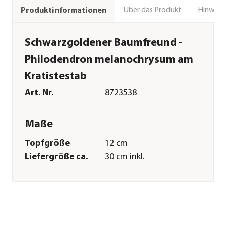
Über das Produkt
Hinweise
Produktinformationen
Schwarzgoldener Baumfreund -
Philodendron melanochrysum am
Kratistestab
Art. Nr.
8723538
Maße
Topfgröße
12 cm
Liefergröße ca.
30 cm inkl.
Pflanztopf
Wuchshöhe ca.
120 cm
Merkmale
Farbe
Grün|Gold|Schwarz