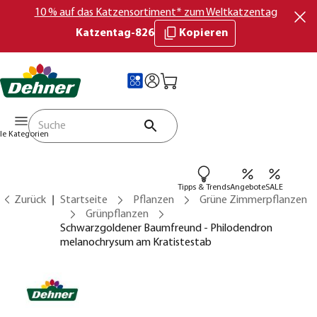
10 % auf das Katzensortiment* zum Weltkatzentag
Katzentag-826
Kopieren
lle Kategorien
Tipps & Trends
Angebote
SALE
Zurück
Startseite
Pflanzen
Grüne Zimmerpflanzen
Grünpflanzen
Schwarzgoldener Baumfreund - Philodendron
melanochrysum am Kratistestab