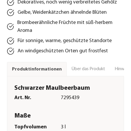
Dekoratives, noch wenig verbreitetes Gehölz
Gelbe, Weidenkätzchen ähnelnde Blüten
Brombeerähnliche Früchte mit süß-herbem
Aroma
Für sonnige, warme, geschützte Standorte
An windgeschützten Orten gut frostfest
Über das Produkt
Hinweise
Produktinformationen
Schwarzer Maulbeerbaum
Art. Nr.
7295439
Maße
Topfvolumen
3 l