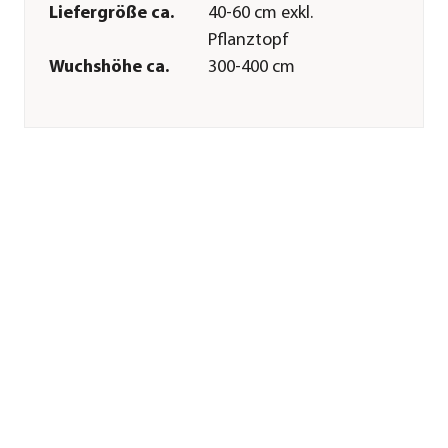
Liefergröße ca.
40-60 cm exkl.
Pflanztopf
Wuchshöhe ca.
300-400 cm
Merkmale
Blütezeit
Mai|Juni
Blütenmerkmal
kleinblütig
Wuchsform
Strauch|aufrecht|baumförmig
Besonderheiten
Fruchtschmuck
Lebenszyklus
mehrjährig
Pflege
Standort
sonnig
Bodenbeschaffenheit
humos|nährstoffreich|durchläss
Winterhart
Ja
Pflanzzeit
ganzjährig
Düngung
bei Neupflanzung
sowie im Sommer