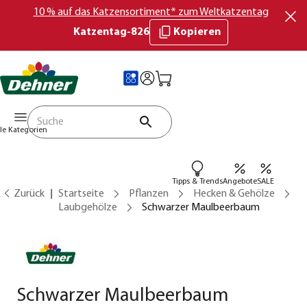
10 % auf das Katzensortiment* zum Weltkatzentag
Katzentag-826
Kopieren
lle Kategorien
Tipps & Trends
Angebote
SALE
Zurück
Startseite
Pflanzen
Hecken & Gehölze
Laubgehölze
Schwarzer Maulbeerbaum
Schwarzer Maulbeerbaum