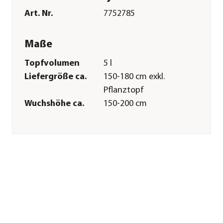
Art. Nr.
7752785
Maße
Topfvolumen
5 l
Liefergröße ca.
150-180 cm exkl.
Pflanztopf
Wuchshöhe ca.
150-200 cm
Merkmale
Farbe
Schwarz
Blütezeit
April|Mai
Erntezeit
Juli
Befruchter
Selbstbefruchter
Wuchsform
Säule
Lebenszyklus
mehrjährig
Pflege