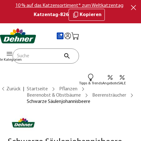
10 % auf das Katzensortiment* zum Weltkatzentag
Katzentag-826
Kopieren
lle Kategorien
Tipps & Trends
Angebote
SALE
Zurück
Startseite
Pflanzen
Beerenobst & Obstbäume
Beerensträucher
Schwarze Säulenjohannisbeere