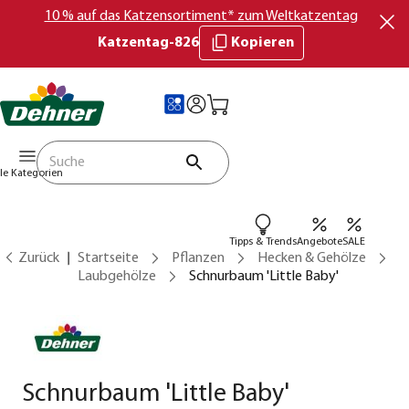
10 % auf das Katzensortiment* zum Weltkatzentag
Katzentag-826
Kopieren
lle Kategorien
Tipps & Trends
Angebote
SALE
Zurück
Startseite
Pflanzen
Hecken & Gehölze
Laubgehölze
Schnurbaum 'Little Baby'
Schnurbaum 'Little Baby'