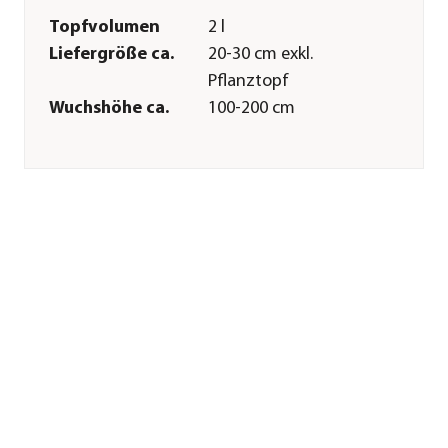
Topfvolumen
2 l
Liefergröße ca.
20-30 cm exkl.
Pflanztopf
Wuchshöhe ca.
100-200 cm
Merkmale
Wuchsform
aufrecht
Pflege
Standort
hell|sonnig|halbschattig
Bodenbeschaffenheit
humos
Winterhart
bis -5 Grad
Düngung
bei Neupflanzung
sowie im Sommer
Sonstiges
Marke
Dehner
Qualität
Markenqualität