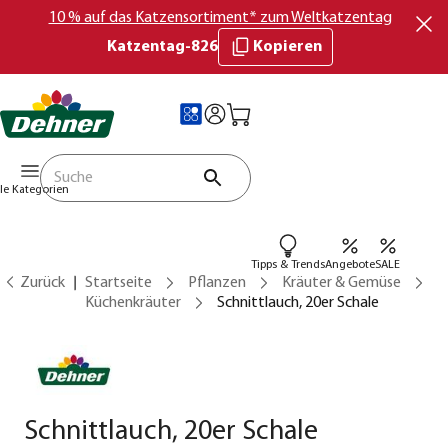
10 % auf das Katzensortiment* zum Weltkatzentag
Katzentag-826
Kopieren
lle Kategorien
Tipps & Trends
Angebote
SALE
Zurück
Startseite
Pflanzen
Kräuter & Gemüse
Küchenkräuter
Schnittlauch, 20er Schale
Schnittlauch, 20er Schale