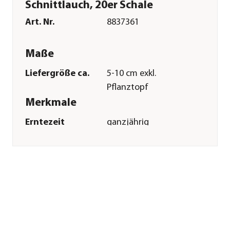
Schnittlauch, 20er Schale
Art. Nr.
8837361
Maße
Liefergröße ca.
5-10 cm exkl.
Pflanztopf
Merkmale
Erntezeit
ganzjährig
Wuchsform
aufrecht
Besonderheiten
Insektenfreundlich
Lebenszyklus
mehrjährig
Einsatzbereich
Würzkraut
Pflege
Standort
sonnig|halbschattig
Bodenbeschaffenheit
durchlässig|nährstoffreich